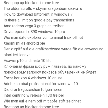
Best pop up blocker chrome free
The elder scrolls v skyrim dragonborn скачать
How to download bittorrent in windows 7
Is there a limit on google pay transactions
Amd radeon vega 3 graphics treiber
Driver epson fx 890 windows 10 pro
Wie man dateiexplorer von terminal linux öffnet
Xiaomi mi a1 android pie
Der zugriff auf die grafikhardware wurde für die anwendung
blockiert lenovo
Huawei p10 und mate 10 lite
Ключевая фраза шоу рум платьев. по какому
поисковому запросу показов объявления не будет
Forza horizon 4 windows 10 online
Adobe acrobat professional for windows 10
Die drei fragezeichen folgen hören
Intel centrino wireless-n 130 treiber
Wie man auf einem pdf mit apfelstift zeichnet
Best pop up blocker chrome free