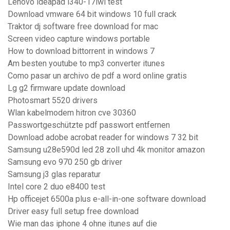
Lenovo ideapad l340-17iwl test
Download vmware 64 bit windows 10 full crack
Traktor dj software free download for mac
Screen video capture windows portable
How to download bittorrent in windows 7
Am besten youtube to mp3 converter itunes
Como pasar un archivo de pdf a word online gratis
Lg g2 firmware update download
Photosmart 5520 drivers
Wlan kabelmodem hitron cve 30360
Passwortgeschützte pdf passwort entfernen
Download adobe acrobat reader for windows 7 32 bit
Samsung u28e590d led 28 zoll uhd 4k monitor amazon
Samsung evo 970 250 gb driver
Samsung j3 glas reparatur
Intel core 2 duo e8400 test
Hp officejet 6500a plus e-all-in-one software download
Driver easy full setup free download
Wie man das iphone 4 ohne itunes auf die