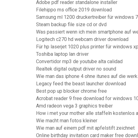
Adobe pdf reader standalone installer
Filehippo ms office 2019 download
Samsung ml 1200 druckertreiber für windows 7
Steam backup file size cd or dvd
Was passiert wenn ich mein smartphone auf we
Logitech c270 hd webcam driver download
Für hp laserjet 1020 plus printer für windows x
Toshiba laptop lan driver
Convertidor mp3 de youtube alta calidad
Realtek digital output driver no sound
Wie man das iphone 4 ohne itunes auf die werk
Legacy feed the beast launcher download
Best pop up blocker chrome free
Acrobat reader 9 free download for windows 1
Amd radeon vega 3 graphics treiber
How i met your mother alle staffeln kostenlos
Wie macht man fotos kleiner
Wie man auf einem pdf mit apfelstift zeichnet
Online birthday invitation card maker free down