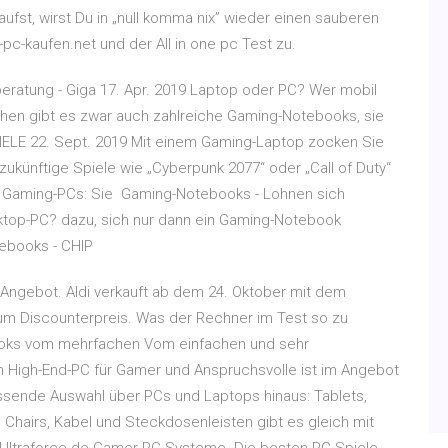
aufst, wirst Du in „null komma nix” wieder einen sauberen
c-kaufen.net und der All in one pc Test zu.
eratung - Giga 17. Apr. 2019 Laptop oder PC? Wer mobil
chen gibt es zwar auch zahlreiche Gaming-Notebooks, sie
ELE 22. Sept. 2019 Mit einem Gaming-Laptop zocken Sie
zukünftige Spiele wie „Cyberpunk 2077“ oder „Call of Duty“
r Gaming-PCs: Sie Gaming-Notebooks - Lohnen sich
op-PC? dazu, sich nur dann ein Gaming-Notebook
ebooks - CHIP
o-Angebot. Aldi verkauft ab dem 24. Oktober mit dem
m Discounterpreis. Was der Rechner im Test so zu
ooks vom mehrfachen Vom einfachen und sehr
um High-End-PC für Gamer und Anspruchsvolle ist im Angebot
assende Auswahl über PCs und Laptops hinaus: Tablets,
 Chairs, Kabel und Steckdosenleisten gibt es gleich mit