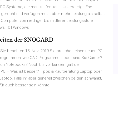
 Ultraforce.de Gamer PC Systeme. Die besten PC-Spiele
 PC Systeme, die man kaufen kann. Unsere High End
gerecht und verfügen meist über mehr Leistung als selbst
 Computer von niedriger bis mittlerer Leistungsstufe
ws 10 | Windows
seiten der SNOGARD
n Sie beachten 15. Nov. 2019 Sie brauchen einen neuen PC
 Programmen, wie CAD-Programmen, oder sind Sie Gamer?
ich Notebooks? Noch bis vor kurzem galt der
 PC – Was ist besser? Tipps & Kaufberatung Laptop oder
aptop. Falls ihr aber generell zwischen beiden schwankt,
für euch besser sein könnte.