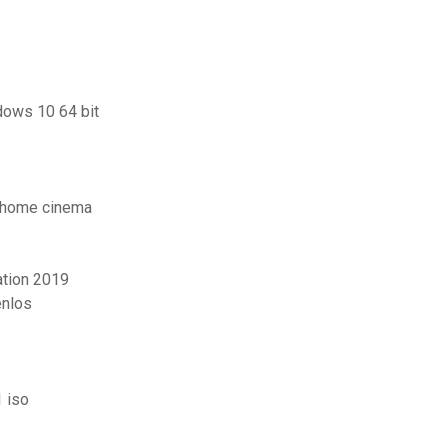
dows 10 64 bit
c home cinema
ation 2019
enlos
 iso