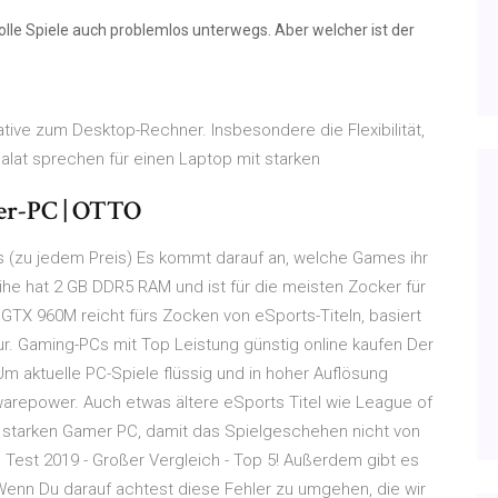
le Spiele auch problemlos unterwegs. Aber welcher ist der
tive zum Desktop-Rechner. Insbesondere die Flexibilität,
lat sprechen für einen Laptop mit starken
er-PC | OTTO
 (zu jedem Preis) Es kommt darauf an, welche Games ihr
he hat 2 GB DDR5 RAM und ist für die meisten Zocker für
GTX 960M reicht fürs Zocken von eSports-Titeln, basiert
tur. Gaming-PCs mit Top Leistung günstig online kaufen Der
m aktuelle PC-Spiele flüssig und in hoher Auflösung
warepower. Auch etwas ältere eSports Titel wie League of
 starken Gamer PC, damit das Spielgeschehen nicht von
Test 2019 - Großer Vergleich - Top 5! Außerdem gibt es
Wenn Du darauf achtest diese Fehler zu umgehen, die wir