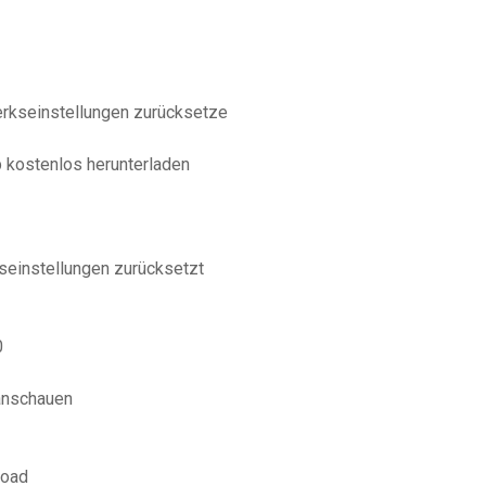
rkseinstellungen zurücksetze
p kostenlos herunterladen
seinstellungen zurücksetzt
0
 anschauen
load