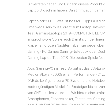
Dir verraten haben und Dir dann dieses Produkt k
Laptop Bildschirm haben. Da stimmt auch gamer-p
Laptop oder PC – Was ist besser? Tipps & Kaufb
unterwegs sein muss, greift zum Laptop. Inzwis
Test: Gaming-Laptops 2019 - COMPUTER BILD SPI
anspruchsvolle Spiele auch Damit sich bei Ihnen 
Klar, einen großen Nachteil haben sie gegenübe
Gaming - PC Games Gaming-Notebook oder Deskt
Gaming Laptop Test 2019: Die besten Spiele-Not
Aldis Gaming-PC im Test: So gut ist das 599-Eur
Medion Akoya P56005 einen "Performance-PC" zu
ONE.de konfigurierbare PC Systeme und Noteb
kostengünstigen Modell für Einsteiger bis hin z
von ONE.de alles vertreten. Wir bieten eine umf
Smartphones, Fitnesstracker, Tastaturen, Gaming