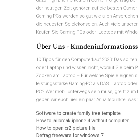
dazu High End PC kaufen | Gamer PC günstig bei
der heutigen Zeit gehören auf die besten Gamer
Gaming PCs werden so gut wie allen Ansprüchen 
die neuesten Spielekonsolen. Auch viele unserer
Kaufen Sie Gaming-PCs oder -Laptops mit Windo
Über Uns - Kundeninformations
10 Tipps für den Computerkauf 2020: Das sollte
oder Laptop und wissen nicht, worauf Sie beim
Zocken am Laptop – Für welche Spiele eignen s
leistungsstarke Gaming-PC als DAS Laptop oder
PC? Wer mobil unterwegs sein muss, greift zum L
geben wir euch hier ein paar Anhaltspunkte, was 
Software to create family tree template
How to jailbreak iphone 4 without computer
How to open cr2 picture file
Defrag freeware for windows 7