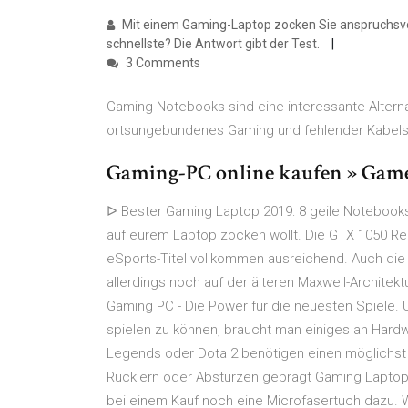
Mit einem Gaming-Laptop zocken Sie anspruchsvol
schnellste? Die Antwort gibt der Test.
3 Comments
Gaming-Notebooks sind eine interessante Alterna
ortsungebundenes Gaming und fehlender Kabelsa
Gaming-PC online kaufen » Gam
ᐅ Bester Gaming Laptop 2019: 8 geile Notebooks
auf eurem Laptop zocken wollt. Die GTX 1050 Rei
eSports-Titel vollkommen ausreichend. Auch die 
allerdings noch auf der älteren Maxwell-Architek
Gaming PC - Die Power für die neuesten Spiele. U
spielen zu können, braucht man einiges an Hard
Legends oder Dota 2 benötigen einen möglichst
Rucklern oder Abstürzen geprägt Gaming Laptop 
bei einem Kauf noch eine Microfasertuch dazu. 