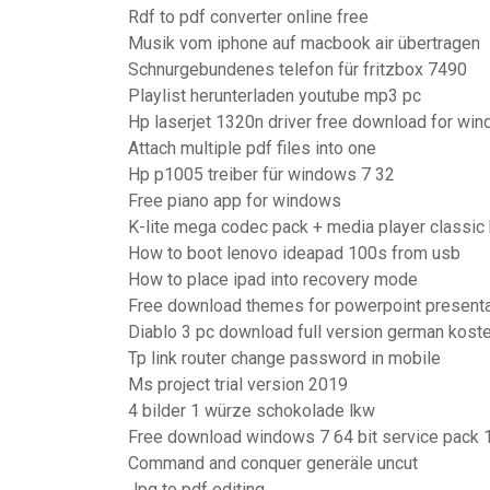
Rdf to pdf converter online free
Musik vom iphone auf macbook air übertragen
Schnurgebundenes telefon für fritzbox 7490
Playlist herunterladen youtube mp3 pc
Hp laserjet 1320n driver free download for win
Attach multiple pdf files into one
Hp p1005 treiber für windows 7 32
Free piano app for windows
K-lite mega codec pack + media player classi
How to boot lenovo ideapad 100s from usb
How to place ipad into recovery mode
Free download themes for powerpoint present
Diablo 3 pc download full version german kost
Tp link router change password in mobile
Ms project trial version 2019
4 bilder 1 würze schokolade lkw
Free download windows 7 64 bit service pack 1
Command and conquer generäle uncut
Jpg to pdf editing