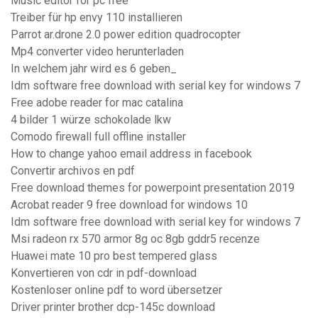
Music editor for pc free
Treiber für hp envy 110 installieren
Parrot ar.drone 2.0 power edition quadrocopter
Mp4 converter video herunterladen
In welchem ​​jahr wird es 6 geben_
Idm software free download with serial key for windows 7
Free adobe reader for mac catalina
4 bilder 1 würze schokolade lkw
Comodo firewall full offline installer
How to change yahoo email address in facebook
Convertir archivos en pdf
Free download themes for powerpoint presentation 2019
Acrobat reader 9 free download for windows 10
Idm software free download with serial key for windows 7
Msi radeon rx 570 armor 8g oc 8gb gddr5 recenze
Huawei mate 10 pro best tempered glass
Konvertieren von cdr in pdf-download
Kostenloser online pdf to word übersetzer
Driver printer brother dcp-145c download