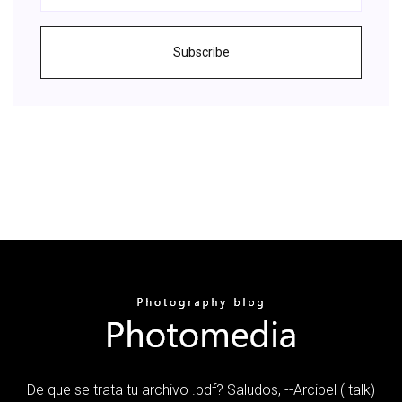
Subscribe
De que se trata tu archivo .pdf? Saludos, --Arcibel ( talk)