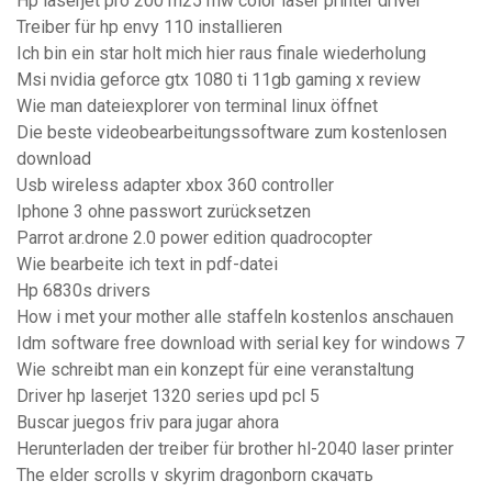
Hp laserjet pro 200 m251nw color laser printer driver
Treiber für hp envy 110 installieren
Ich bin ein star holt mich hier raus finale wiederholung
Msi nvidia geforce gtx 1080 ti 11gb gaming x review
Wie man dateiexplorer von terminal linux öffnet
Die beste videobearbeitungssoftware zum kostenlosen
download
Usb wireless adapter xbox 360 controller
Iphone 3 ohne passwort zurücksetzen
Parrot ar.drone 2.0 power edition quadrocopter
Wie bearbeite ich text in pdf-datei
Hp 6830s drivers
How i met your mother alle staffeln kostenlos anschauen
Idm software free download with serial key for windows 7
Wie schreibt man ein konzept für eine veranstaltung
Driver hp laserjet 1320 series upd pcl 5
Buscar juegos friv para jugar ahora
Herunterladen der treiber für brother hl-2040 laser printer
The elder scrolls v skyrim dragonborn скачать